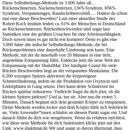
Diese Selbstheilungs-Methode ist 3.000 Jahre alt…
Rückenschmerzen, Nackenschmerzen, LWS-Syndrom, HWS-
Syndrom, Verspannungen, Bandscheibenvorfall…. Hattest du schon
mal eine dieser Beschwerden? Laut einer aktuellen Studie des
Robert Koch Instituts leiden ca. 61% der Menschen in Deutschland
an Rückenschmerzen. Rückenbeschwerden sind sogar laut
Statistiken eine der größten Ursachen für eine Arbeitsunfähigkeit.
Doch soweit muss es gar nicht erst kommen! Denn es gibt eine
3.000 Jahre alte indische Selbstheilungs-Methode, die bei
Rückenproblemen eine dauerhafte Linderung sein kann. Eine
Methode, mit der du innerhalb von 20 Minuten in eine tiefe,
angenehme Entspannung fällst. Entdecke jetzt die neue Welt der
Entspannung mit der ShaktiMat. Der häufigste Grund für viele
Rücken Beschwerden liegt an der verspannten Muskulatur. Die
6.200 winzigen Spitzen aktivieren die körpereigene
Schmerzlinderung, indem sie die Produktion von Oxytocin und
Endorphinen in Gang setzen. Dies kann deine Schmerzen im
Rücken spürbar reduzieren. Vielleicht fragst du dich jetzt, ob die
kleinen Spitzen pieksen? Und ja, tun sie. Aber nur die ersten 5
Minuten. Danach beginnt sich dein gesamter Körper zu entspannen.
Deine Muskeln werden locker und dein Körper fühlt sich federleicht
an. Viele Anwender*innen schlafen an diesem Punkt sogar ein. Und
danach fühlst du dich wie neugeboren. Wenn du erfahren möchtest,
wie diese neue Methode für dich funktioniert klicke jetzt auf den
Link: www.shaktimat.de Wir sind sogar so davon überzeugt, dass