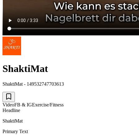
ShaktiMat
ShaktiMat - 149532747703613
Video
FB & IG
Exercise/Fitness
Headline
ShaktiMat
Primary Text